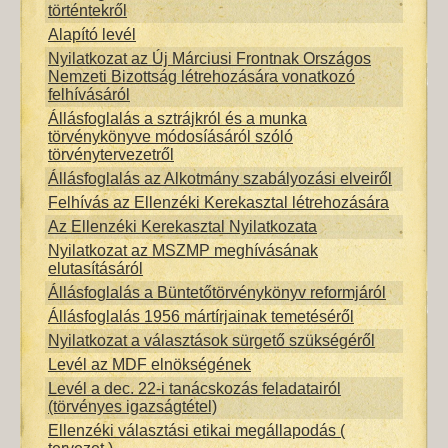
történtekről
Alapító levél
Nyilatkozat az Új Márciusi Frontnak Országos
Nemzeti Bizottság létrehozására vonatkozó
felhívásáról
Állásfoglalás a sztrájkról és a munka
törvénykönyve módosíásáról szóló
törvénytervezetről
Állásfoglalás az Alkotmány szabályozási elveiről
Felhívás az Ellenzéki Kerekasztal létrehozására
Az Ellenzéki Kerekasztal Nyilatkozata
Nyilatkozat az MSZMP meghívásának
elutasításáról
Állásfoglalás a Büntetőtörvénykönyv reformjáról
Állásfoglalás 1956 mártírjainak temetéséről
Nyilatkozat a választások sürgető szükségéről
Levél az MDF elnökségének
Levél a dec. 22-i tanácskozás feladatairól
(törvényes igazságtétel)
Ellenzéki választási etikai megállapodás (