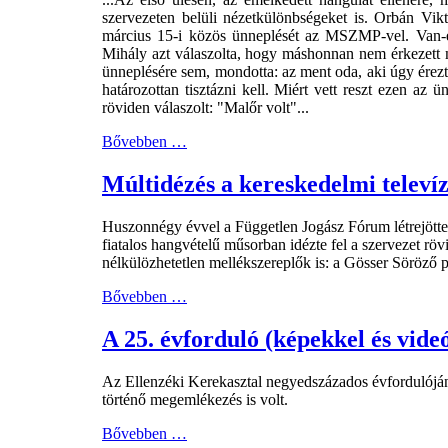
szervezeten belüli nézetkülönbségeket is. Orbán Vikt
március 15-i közös ünneplését az MSZMP-vel. Van-e 
Mihály azt válaszolta, hogy máshonnan nem érkezett
ünneplésére sem, mondotta: az ment oda, aki úgy érezt
határozottan tisztázni kell. Miért vett reszt ezen 
röviden válaszolt: "Malőr volt"...
Bővebben …
Múltidézés a kereskedelmi televíz
Huszonnégy évvel a Független Jogász Fórum létrejött
fiatalos hangvételű műsorban idézte fel a szervezet rö
nélkülözhetetlen mellékszereplők is: a Gösser Söröző 
Bővebben …
A 25. évforduló (képekkel és vide
Az Ellenzéki Kerekasztal negyedszázados évfordulójána
történő megemlékezés is volt.
Bővebben …