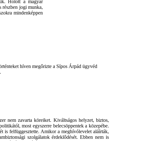
zik. Holott a magyar
s részben jogi munka,
ogászokra mindenképpen
örténteket híven megőrizte a Sípos Árpád ügyvéd
.
er nem zavarta köreiket. Kiváltságos helyzet, biztos,
 politikától, most egyszerre belecsöppentek a közepébe.
t is felfüggesztette. Amikor a meghívólevelet aláírták,
ambiztonsági szolgálatok érdeklődését. Ebben nem is