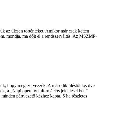
ük az ülésen történteket. Amikor már csak ketten
zem, mondja, ma dőlt el a rendszerváltás. Az MSZMP-
ejük, hogy megszervezzék. A második üléstől kezdve
ek, a „Napi operatív információs jelentésekben”
minden pártvezető kézhez kapta. S ha részletes