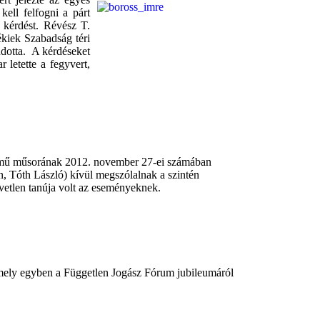
kell felfogni a párt
 kérdést. Révész T.
kiek Szabadság téri
ndotta. A kérdéseket
letette a fegyvert,
 című műsorának 2012. november 27-ei számában
n, Tóth László) kívül megszólalnak a szintén
vetlen tanúja volt az eseményeknek.
 amely egyben a Független Jogász Fórum jubileumáról