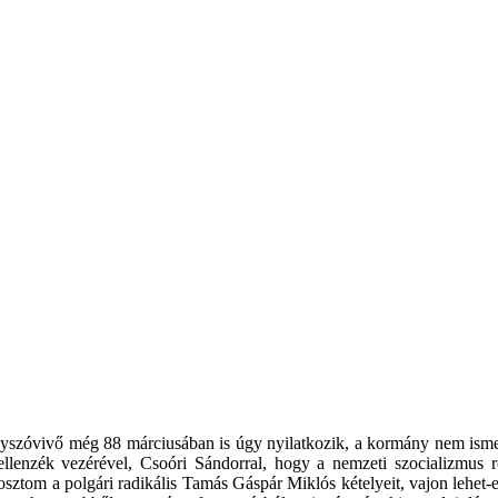
szóvivő még 88 márciusában is úgy nyilatkozik, a kormány nem is
ellenzék vezérével, Csoóri Sándorral, hogy a nemzeti szocializmus 
osztom a polgári radikális Tamás Gáspár Miklós kételyeit, vajon lehet-