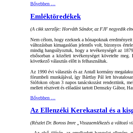
Bővebben …
Emléktöredékek
(A cikk szerzője: Horváth Sándor, az FJF negyedik eln
Nem célom, hogy ezeknek a hónapoknak eredményeit ele
változásban kimagaslóan jelentős volt, bizonyos értele
mindig hangsúlyoztuk, hogy a tevékenységét az 1879-
elsősorban a közéleti tevékenységet követelte meg. E
következő választás előtt is felhasználtak.
Az 1990 évi választás és az Antall kormány megalakulás
fórumbeli munkájával, így Bártfay Pál lett hivatalosa
Siófokon olyan 3 napos tanácskozást rendeztünk, mel
mellett résztvett és előadást tartott Demszky Gábor, 
Bővebben …
Az Ellenzéki Kerekasztal és a ki
(Részlet Dr. Boross Imre „Visszaemlékezés a változó
...Az első ülésén, az emelkedett hangulat ellenére, 