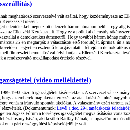
szeállítás)
ak meghatározó szervezetévé vált azáltal, hogy kezdeményezte az Ellen
 Kerekasztal üléseit.
eri ellentétekkel megosztott ellenzék három hónapon belül – egy alig i
ozza az Ellenzéki Kerekasztalt. Hogy ez a politikai ellensúly rákénysze
rekasztallal a demokratikus átmenetről. Hogy további három hónap múlv
 március 25-én megtartják a választások első fordulóját, április 8-án a
követően – egyetlen esztendő leforgása alatt – létrejön a demokratikus
eli filmrészlet bemutatásával felvillantja az Ellenzéki Kerekasztal tevé
k a rendszerváltó megállapodást értékelő részével.
azságtétel (videó melléklettel)
 1989-1993 közötti igazságtételi kísérletekben. A szervezet választmány
 érni, hogy az emberek magukénak érezzék az átalakulást és minél nagyo
ségre vonásra irányuló spontán akciókat. A választmány ezért tartotta s
JF részvételét. (Dokumentumok:
Levél a dec. 29-i tanácskozás feladairól
ggetlen Jogász Fórum a törvényes igazságtétel megvalósítására vonatkoz
 Nehéz-Posony István, aki később Bártfay Pálnak, a Jogászfórum másodi
sokon a párt országgyűlési képviselőjelöltje volt.