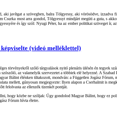
, aki javítgat a szövegben, balra Tölgyessy, aki vörösödve, izzadva fi
em Csurka most arra gondol, Tölgyessyt mindjárt megüti a guta, s akk
gyessyére és így szól: Nyugi Péter, ha az ember politikai szöveget ír, az
képviselte (videó melléklettel)
séges törvényekről szóló tárgyalások nyitó plenáris ülésén én tegyek
 a szószóló, az valamelyik szervezetet a többiek elé helyezné. A Szaba
gyar Bálint élénken tiltakozott, mondván: a Független Jogász Fórum, mi
aslata mellett, gúnyosan megjegyezte: Ilyen alapon a Cserhalmit is meg
tt felolvasta az ellenzék tizenkét pontját.
lni, hogy közbe ne szóljak: Úgy gondolod Magyar Bálint, hogy ez politi
gász Fórum hívta életre.