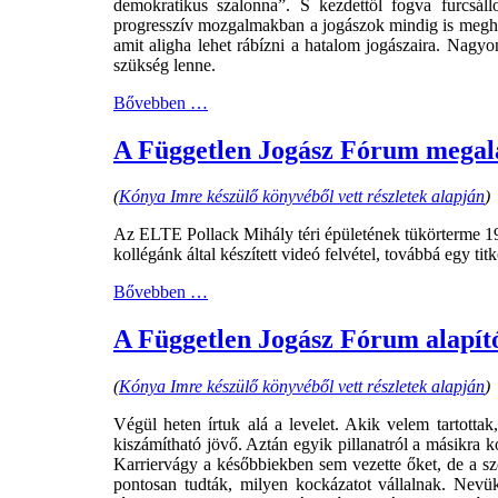
demokratikus szalonna”. S kezdettől fogva furcsál
progresszív mozgalmakban a jogászok mindig is meghatá
amit aligha lehet rábízni a hatalom jogászaira. Nagyo
szükség lenne.
Bővebben …
A Független Jogász Fórum megala
(
Kónya Imre készülő könyvéből vett részletek alapján
)
Az ELTE Pollack Mihály téri épületének tükörterme 19
kollégánk által készített videó felvétel, továbbá egy 
Bővebben …
A Független Jogász Fórum alapít
(
Kónya Imre készülő könyvéből vett részletek alapján
)
Végül heten írtuk alá a levelet. Akik velem tartotta
kiszámítható jövő. Aztán egyik pillanatról a másikra k
Karriervágy a későbbiekben sem vezette őket, de a szol
pontosan tudták, milyen kockázatot vállalnak. Nevü