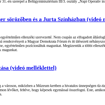
31.-én szerepel a Belügyminisztérium III/3. osztály „Napi Operatív in
r sörözőben és a Jurta Színházban (videó m
egyértelműen ellenzéki szervezetté. Nem csupán az elfogadott állásfo
tású rendezvényeit a Magyar Demokrata Fórum és itt ülésezett néhánys
íne, egyértelműen pozícionáltuk magunkat. Megüzentük a többi ellenzék
ük magunkat.
ása (videó melléklettel)
a városon, miközben a Múzeum kertben a hivatalos ünnepségen tíz-tizen
almon lévőket, feltéve, hogy képesek egymással összefogni. Este, amik
a.