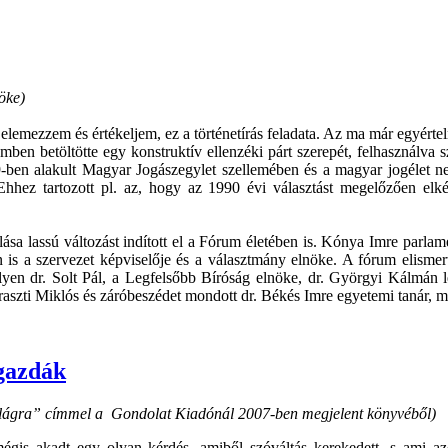
öke)
mezzem és értékeljem, ez a történetírás feladata. Az ma már egyérte
mben betöltötte egy konstruktív ellenzéki párt szerepét, felhasználva s
ben alakult Magyar Jogászegylet szellemében és a magyar jogélet ne
hhez tartozott pl. az, hogy az 1990 évi választást megelőzően elkés
a lassú változást indított el a Fórum életében is. Kónya Imre parlamen
n is a szervezet képviselője és a választmány elnöke. A fórum elisme
yen dr. Solt Pál, a Legfelsőbb Bíróság elnöke, dr. Györgyi Kálmán le
Haraszti Miklós és záróbeszédet mondott dr. Békés Imre egyetemi tanár,
sgazdák
 világra” címmel a Gondolat Kiadónál 2007-ben megjelent könyvéből)
mégis akadt egy olyan kérdés, amiből szóváltás kerekedett, s ami az