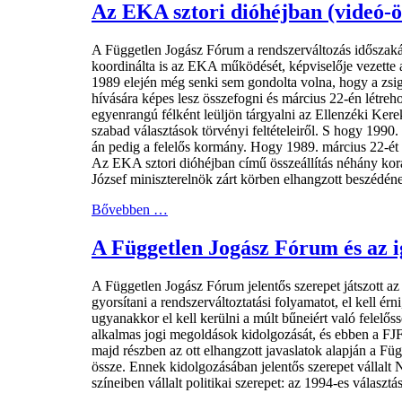
Az EKA sztori dióhéjban (videó-ös
A Független Jogász Fórum a rendszerváltozás időszakán
koordinálta is az EKA működését, képviselője vezette a
1989 elején még senki sem gondolta volna, hogy a zsig
hívására képes lesz összefogni és március 22-én létreh
egyenrangú félként leüljön tárgyalni az Ellenzéki Ke
szabad választások törvényi feltételeiről. S hogy 1990.
án pedig a felelős kormány. Hogy 1989. március 22-ét 
Az EKA sztori dióhéjban című összeállítás néhány korab
József miniszterelnök zárt körben elhangzott beszédéne
Bővebben …
A Független Jogász Fórum és az ig
A Független Jogász Fórum jelentős szerepet játszott az
gyorsítani a rendszerváltoztatási folyamatot, el kell
ugyanakkor el kell kerülni a múlt bűneiért való felelős
alkalmas jogi megoldások kidolgozását, és ebben a F
majd részben az ott elhangzott javaslatok alapján a Fü
össze. Ennek kidolgozásában jelentős szerepet vállalt
színeiben vállalt politikai szerepet: az 1994-es választá