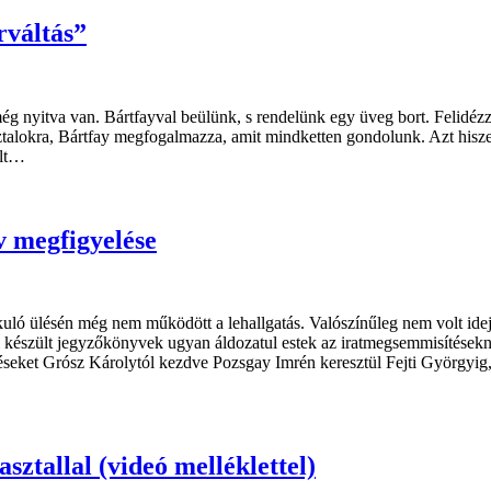
rváltás”
ég nyitva van. Bártfayval beülünk, s rendelünk egy üveg bort. Felidézz
sztalokra, Bártfay megfogalmazza, amit mindketten gondolunk. Azt his
alt…
v megfigyelése
uló ülésén még nem működött a lehallgatás. Valószínűleg nem volt id
 készült jegyzőkönyvek ugyan áldozatul estek az iratmegsemmisítésekn
seket Grósz Károlytól kezdve Pozsgay Imrén keresztül Fejti Györgyig, 
ztallal (videó melléklettel)