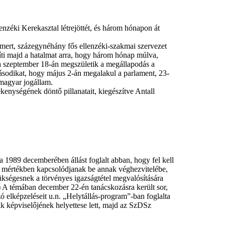
zéki Kerekasztal létrejöttét, és három hónapon át
smert, százegynéhány fős ellenzéki-szakmai szervezet
ríti majd a hatalmat arra, hogy három hónap múlva,
a szeptember 18-án megszületik a megállapodás a
 másodikat, hogy május 2-án megalakul a parlament, 23-
 magyar jogállam.
kenységének döntő pillanatait, kiegészítve Antall
a 1989 decemberében állást foglalt abban, hogy fel kell
bb mértékben kapcsolódjanak be annak véghezvitelébe,
zükségesnek a törvényes igazságtétel megvalósítására
) A témában december 22-én tanácskozásra került sor,
ó elképzeléseit u.n. „Helytállás-program”-ban foglalta
k képviselőjének helyettese lett, majd az SzDSz