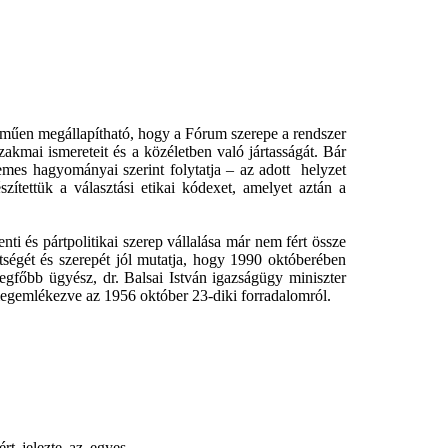
lműen megállapítható, hogy a Fórum szerepe a rendszer
zakmai ismereteit és a közéletben való jártasságát. Bár
mes hagyományai szerint folytatja – az adott helyzet
zítettük a választási etikai kódexet, amelyet aztán a
ti és pártpolitikai szerep vállalása már nem fért össze
rtségét és szerepét jól mutatja, hogy 1990 októberében
gfőbb ügyész, dr. Balsai István igazságügy miniszter
 megemlékezve az 1956 október 23-diki forradalomról.
ért jelezte az egyes