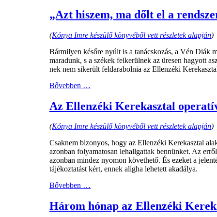
„Azt hiszem, ma dőlt el a rendsze
(
Kónya Imre készülő könyvéből vett részletek alapján
)
Bármilyen későre nyúlt is a tanácskozás, a Vén Diák m
maradunk, s a székek felkerülnek az üresen hagyott a
nek nem sikerült feldarabolnia az Ellenzéki Kerekaszt
Bővebben …
Az Ellenzéki Kerekasztal operatí
(
Kónya Imre készülő könyvéből vett részletek alapján
)
Csaknem bizonyos, hogy az Ellenzéki Kerekasztal alak
azonban folyamatosan lehallgattak bennünket. Az erről
azonban mindez nyomon követhető. És ezeket a jelenté
tájékoztatást kért, ennek aligha lehetett akadálya.
Bővebben …
Három hónap az Ellenzéki Kerekas