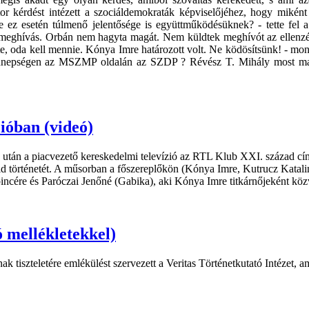
or kérdést intézett a szociáldemokraták képviselőjéhez, hogy miként 
ez esetén túlmenő jelentősége is együttműködésüknek? - tette fel a
 meghívás. Orbán nem hagyta magát. Nem küldtek meghívót az ellenzé
e, oda kell mennie. Kónya Imre határozott volt. Ne ködösítsünk! - mo
az ünnepségen az MSZMP oldalán az SZDP ? Révész T. Mihály most mar 
ióban (videó)
e után a piacvezető kereskedelmi televízió az RTL Klub XXI. század
vid történetét. A műsorban a főszereplőkön (Kónya Imre, Kutrucz Katali
pincére és Paróczai Jenőné (Gabika), aki Kónya Imre titkárnőjeként köz
ó mellékletekkel)
k tiszteletére emlékülést szervezett a Veritas Történetkutató Intézet,