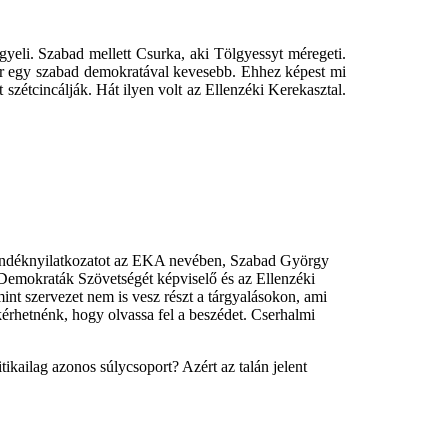
gyeli. Szabad mellett Csurka, aki Tölgyessyt méregeti.
or egy szabad demokratával kevesebb. Ehhez képest mi
t szétcincálják. Hát ilyen volt az Ellenzéki Kerekasztal.
 szándéknyilatkozatot az EKA nevében, Szabad György
d Demokraták Szövetségét képviselő és az Ellenzéki
nt szervezet nem is vesz részt a tárgyalásokon, ami
kérhetnénk, hogy olvassa fel a beszédet. Cserhalmi
kailag azonos súlycsoport? Azért az talán jelent