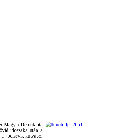
mer Magyar Demokrata
rövid időszaka után a
e a „bolsevik kutyából