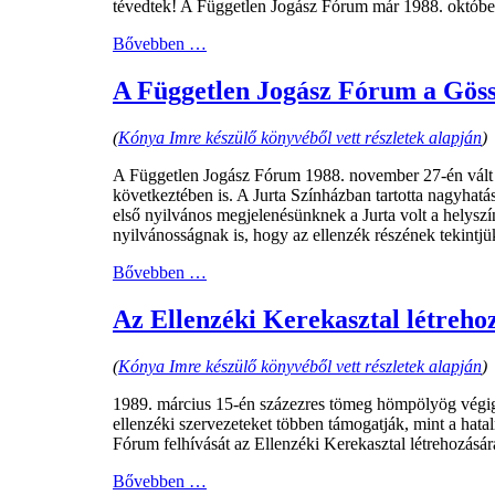
tévedtek! A Független Jogász Fórum már 1988. október 
Bővebben …
A Független Jogász Fórum a Gösse
(
Kónya Imre készülő könyvéből vett részletek alapján
)
A Független Jogász Fórum 1988. november 27-én vált 
következtében is. A Jurta Színházban tartotta nagyha
első nyilvános megjelenésünknek a Jurta volt a helysz
nyilvánosságnak is, hogy az ellenzék részének tekintj
Bővebben …
Az Ellenzéki Kerekasztal létrehoz
(
Kónya Imre készülő könyvéből vett részletek alapján
)
1989. március 15-én százezres tömeg hömpölyög végig 
ellenzéki szervezeteket többen támogatják, mint a hat
Fórum felhívását az Ellenzéki Kerekasztal létrehozásár
Bővebben …