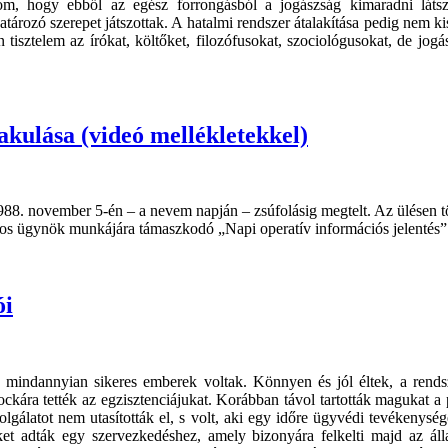
lom, hogy ebből az egész forrongásból a jogászság kimaradni láts
rozó szerepet játszottak. A hatalmi rendszer átalakítása pedig nem ki
n tisztelem az írókat, költőket, filozófusokat, szociológusokat, de j
kulása (videó mellékletekkel)
88. november 5-én – a nevem napján – zsúfolásig megtelt. Az ülésen t
titkos ügynök munkájára támaszkodó „Napi operatív információs jelentés”
ói
k, mindannyian sikeres emberek voltak. Könnyen és jól éltek, a rendsz
ockára tették az egzisztenciájukat. Korábban távol tartották magukat a
gálatot nem utasították el, s volt, aki egy időre ügyvédi tevékenységé
ket adták egy szervezkedéshez, amely bizonyára felkelti majd az áll