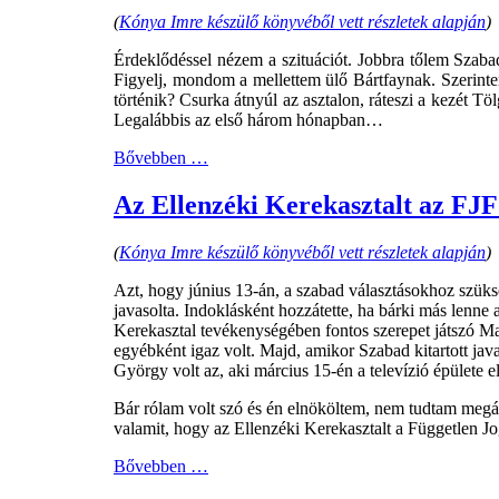
(
Kónya Imre készülő könyvéből vett részletek alapján
)
Érdeklődéssel nézem a szituációt. Jobbra tőlem Szabad
Figyelj, mondom a mellettem ülő Bártfaynak. Szerint
történik? Csurka átnyúl az asztalon, ráteszi a kezét Töl
Legalábbis az első három hónapban…
Bővebben …
Az Ellenzéki Kerekasztalt az FJF 
(
Kónya Imre készülő könyvéből vett részletek alapján
)
Azt, hogy június 13-án, a szabad választásokhoz szük
javasolta. Indoklásként hozzátette, ha bárki más lenne
Kerekasztal tevékenységében fontos szerepet játszó Ma
egyébként igaz volt. Majd, amikor Szabad kitartott jav
György volt az, aki március 15-én a televízió épülete elő
Bár rólam volt szó és én elnököltem, nem tudtam megál
valamit, hogy az Ellenzéki Kerekasztalt a Független Jo
Bővebben …