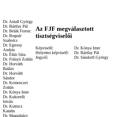
Dr. Antall György
Dr. Bártfay Pál
Az FJF megválasztott
Dr. Belák Ferenc
tisztségviselői
Dr. Bognár
Szabolcs
Dr. Egressy
Képviselő:
Dr. Kónya Imre
András
Helyettes képviselő:
Dr. Bártfay Pál
Dr. Éliás Sára
Jegyző:
Dr. Sándorfi György
Dr. Frányó Zoltán
Dr. Horváth
Balázs
Dr. Horváth
Sándor
Dr. Kemenczei
Zoltán
Dr. Kónya Imre
Dr. Kukorelli
István
Dr. Kutrucz
Katalin
Dr. Magasházy