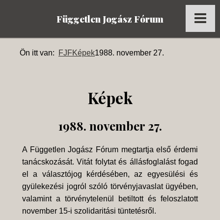
Független Jogász Fórum
Főoldal
Ön itt van:
FJF
Képek
1988. november 27.
Kronológia
Dokumentumok
Képek
Múltidéző
1988. november 27.
Tagok
Képek
A Független Jogász Fórum megtartja első érdemi
tanácskozását. Vitát folytat és állásfoglalást fogad
Az FJF az MTI-ben
el a választójog kérdésében, az egyesülési és
gyülekezési jogról szóló törvényjavaslat ügyében,
valamint a törvénytelenül betiltott és feloszlatott
november 15-i szolidaritási tüntetésről.