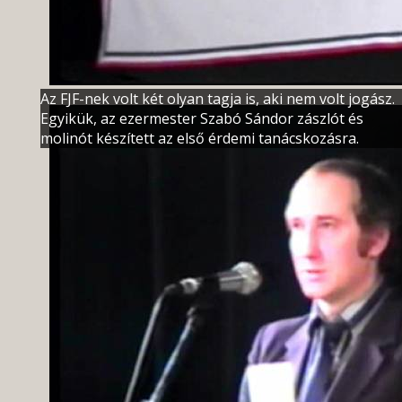
Az FJF-nek volt két olyan tagja is, aki nem volt jogász.
Egyikük, az ezermester Szabó Sándor zászlót és
molinót készített az első érdemi tanácskozásra.