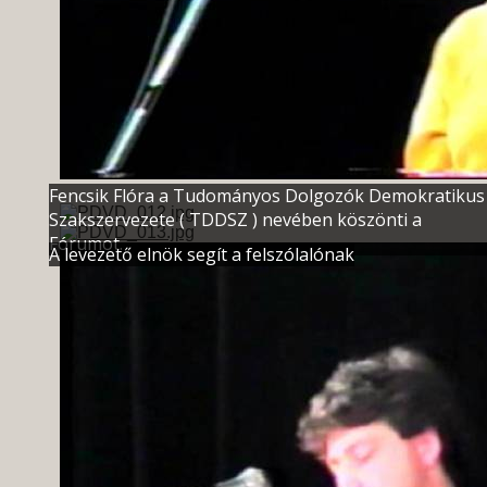
Fencsik Flóra a Tudományos Dolgozók Demokratikus
Szakszervezete ( TDDSZ ) nevében köszönti a
Fórumot.
A levezető elnök segít a felszólalónak