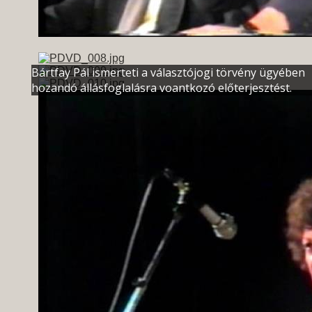
Bártfay Pál ismerteti a választójogi törvény ügyében
hozandó állásfoglalásra voantkozó előterjesztést.