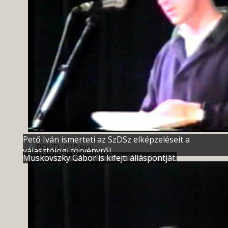
Pető Iván ismerteti az SzDSz elképzeléseit a
választójogi törvényről.
Muskovszky Gábor is kifejti álláspontját.