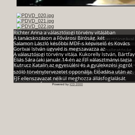
Richter Anna a választójogi törvény vitájában
A tanácskozáson a Fővárosi Bíróság. két
elmondja, hogy ő még soha nem élt a választójogával.
Salamon László későbbi MDF-s képviselő és Kovács
büntetőbírája is részt vett: Dénes Veronika és Frech
Gortvai István ügyvéd is megszavazza az
Kázmér az Autóklub későbbi ügyvédje a hallgatóság
Ágnes.
A választójogi törvény vitája. Kukorelly István, Bártfay
állásfoglalást.
soraiban.
Éliás Sára (aki január 14-én az FJF választmányi tagja
Pál és Bába Iván előadók, a mikrofonnál az ülést
Kutrucz Katalin az egyesülési és a gyülekezési jogról
lesz) ismerteti a Hálózatnak \"honpolgári mozgalom\"
vezető Kónya Imre
szóló törvénytervezetet opponálja. Előadása után az
létrehozására vonatkozó javaslatát. Az FJF csatlakozik
© 2014 Kónya Imre, Sándorfi György, Tóth László — All rights reserved.
FJF ellenszavazat nélkül meghozza állásfoglalását.
a kezdeményezéshez.
Powered by
ICD 2000