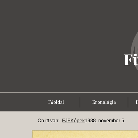
F
Főoldal
Kronológia
Ön itt van:
FJF
Képek
1988. november 5.