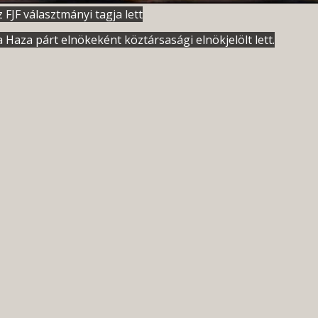
 FJF választmányi tagja lett
 Haza párt elnökeként köztársasági elnökjelölt lett.