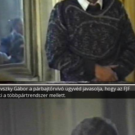
szky Gábor a párbajtőrvívó ügyvéd javasolja, hogy az FJF
 ki a többpártrendszer mellett.