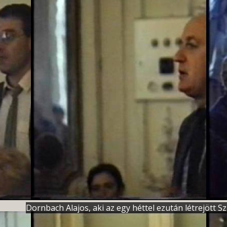
Dornbach Alajos, aki az egy héttel ezután létrejött S