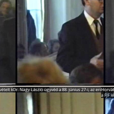
vételt készítő Sipos Árpád.
Dr. Nagy László ügyvéd a 88. június 27-i, az erdélyi f
Horvát
a FJF l