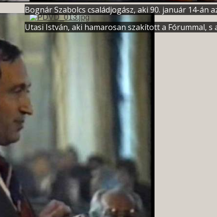
Bognár Szabolcs családjogász, aki 90. január 14-án az
Utasi István, aki hamarosan szakított a Fórummal, s a