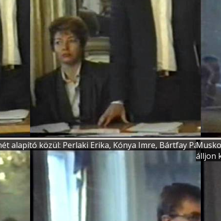
 alapító közül: Perlaki Erika, Kónya Imre, Bártfay Pál
Muskov
álljon