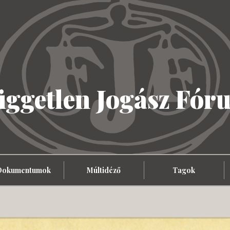
üggetlen Jogász Fór
Dokumentumok
Múltidéző
Tagok