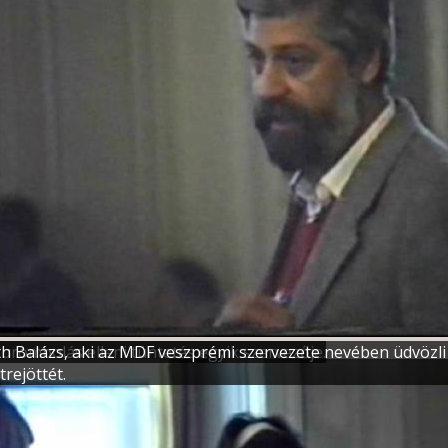
alurombolás elleni tüntetés egyik szervezője.
h Balázs, aki az MDF veszprémi szervezete nevében üdvözli
étrejöttét.