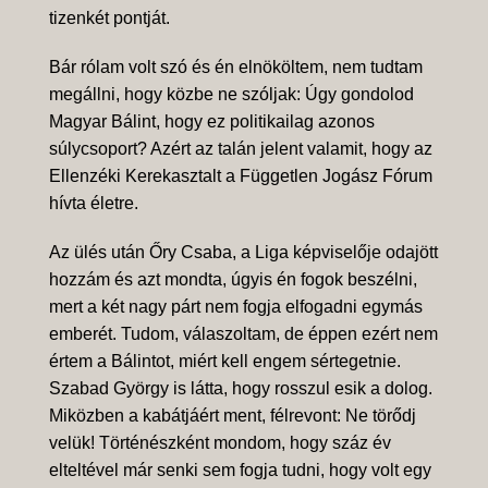
tizenkét pontját.
Bár rólam volt szó és én elnököltem, nem tudtam
megállni, hogy közbe ne szóljak: Úgy gondolod
Magyar Bálint, hogy ez politikailag azonos
súlycsoport? Azért az talán jelent valamit, hogy az
Ellenzéki Kerekasztalt a Független Jogász Fórum
hívta életre.
Az ülés után Őry Csaba, a Liga képviselője odajött
hozzám és azt mondta, úgyis én fogok beszélni,
mert a két nagy párt nem fogja elfogadni egymás
emberét. Tudom, válaszoltam, de éppen ezért nem
értem a Bálintot, miért kell engem sértegetnie.
Szabad György is látta, hogy rosszul esik a dolog.
Miközben a kabátjáért ment, félrevont: Ne törődj
velük! Történészként mondom, hogy száz év
elteltével már senki sem fogja tudni, hogy volt egy