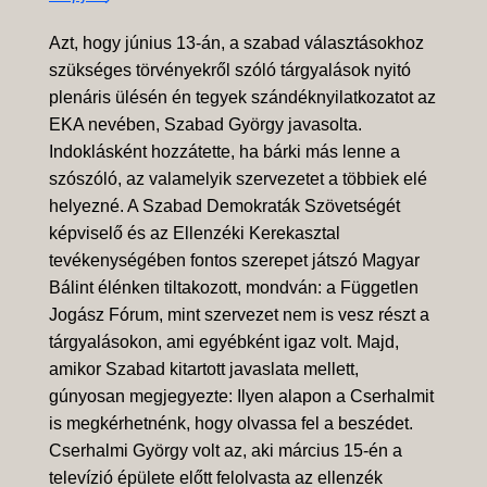
Azt, hogy június 13-án, a szabad választásokhoz
szükséges törvényekről szóló tárgyalások nyitó
plenáris ülésén én tegyek szándéknyilatkozatot az
EKA nevében, Szabad György javasolta.
Indoklásként hozzátette, ha bárki más lenne a
szószóló, az valamelyik szervezetet a többiek elé
helyezné. A Szabad Demokraták Szövetségét
képviselő és az Ellenzéki Kerekasztal
tevékenységében fontos szerepet játszó Magyar
Bálint élénken tiltakozott, mondván: a Független
Jogász Fórum, mint szervezet nem is vesz részt a
tárgyalásokon, ami egyébként igaz volt. Majd,
amikor Szabad kitartott javaslata mellett,
gúnyosan megjegyezte: Ilyen alapon a Cserhalmit
is megkérhetnénk, hogy olvassa fel a beszédet.
Cserhalmi György volt az, aki március 15-én a
televízió épülete előtt felolvasta az ellenzék