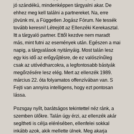
jó szándékú, mindenképpen tárgyalni akar. De
ehhez meg kell találni a partnereket. Na, erre
jövünk mi, a Független Jogász Fórum. Ne tessék
tovább keresni! Létrejött az Ellenzéki Kerekasztal.
Itt a tárgyaló partner. Ettől kezdve nem maradt
más, mint futni az események után. Egészen a mai
napig, a tárgyalások nyitányáig. Most talán lesz
egy kis idő az erőgyűjtésre, de ez valószínűleg
csak az utóvédharcokra, a legfontosabb bástyák
megőrzésére lesz elég. Mert az ellenzék 1989.
március 22. óta folyamatos offenzívában van. S
Fejti van annyira intelligens, hogy ezt pontosan
lássa.
Pozsgay nyílt, barátságos tekintettel néz ránk, a
szemben ülőkre. Talán úgy érzi, az ellenzék akár
segítheti is célja elérésében, ellenfelei sokkal
inkább azok, akik mellette ülnek. Meg akarja