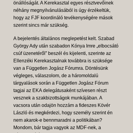
önállóságát. A Kerekasztal egyes résztvevőinek
néhány megnyilvánulásából is úgy érzékeltük,
hogy az FJF koordináló tevékenységére mások
szerint sincs már szükség.
A bejelentés általános meglepetést kelt. Szabad
György Ady után szabadon Kónya Imre „elbocsátó
csúf üzenetéről” beszél és kijelenti, szerinte az
Ellenzéki Kerekasztalnak továbbra is szüksége
van a Független Jogász Fórumra. Döntésünk
végleges, válaszolom, de a háromoldalú
tárgyalások során a Független Jogász Fórum
tagjai az EKA delegátusaként szívesen részt
vesznek a szakbizottságok munkájában. A
vacsora után odajön hozzám a fideszes Kövér
László és megkérdezi, hogy személy szerint én
nem akarok-e bennmaradni a politikában?
Mondom, bár tagja vagyok az MDF-nek, a