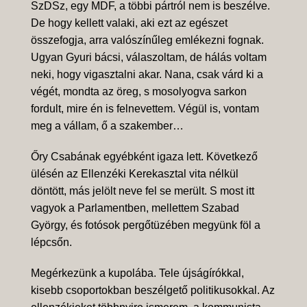
SzDSz, egy MDF, a többi pártról nem is beszélve.
De hogy kellett valaki, aki ezt az egészet
összefogja, arra valószínűleg emlékezni fognak.
Ugyan Gyuri bácsi, válaszoltam, de hálás voltam
neki, hogy vigasztalni akar. Nana, csak várd ki a
végét, mondta az öreg, s mosolyogva sarkon
fordult, mire én is felnevettem. Végül is, vontam
meg a vállam, ő a szakember…
Őry Csabának egyébként igaza lett. Következő
ülésén az Ellenzéki Kerekasztal vita nélkül
döntött, más jelölt neve fel se merült. S most itt
vagyok a Parlamentben, mellettem Szabad
György, és fotósok pergőtüzében megyünk föl a
lépcsőn.
Megérkezünk a kupolába. Tele újságírókkal,
kisebb csoportokban beszélgető politikusokkal. Az