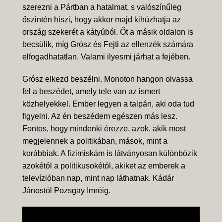
szerezni a Pártban a hatalmat, s valószínűleg
őszintén hiszi, hogy akkor majd kihúzhatja az
ország szekerét a kátyúból. Őt a másik oldalon is
becsülik, míg Grósz és Fejti az ellenzék számára
elfogadhatatlan. Valami ilyesmi járhat a fejében.
Grósz elkezd beszélni. Monoton hangon olvassa
fel a beszédet, amely tele van az ismert
közhelyekkel. Ember legyen a talpán, aki oda tud
figyelni. Az én beszédem egészen más lesz.
Fontos, hogy mindenki érezze, azok, akik most
megjelennek a politikában, mások, mint a
korábbiak. A fizimiskám is látványosan különbözik
azokétól a politikusokétól, akiket az emberek a
televízióban nap, mint nap láthatnak. Kádár
Jánostól Pozsgay Imréig.