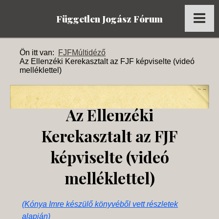
Független Jogász Fórum
Főoldal
Ön itt van:
FJF
Múltidéző
Az Ellenzéki Kerekasztalt az FJF képviselte (videó
Kronológia
melléklettel)
Dokumentumok
Múltidéző
Az Ellenzéki
Tagok
Kerekasztalt az FJF
Képek
képviselte (videó
Az FJF az MTI-ben
melléklettel)
(
Kónya Imre készülő könyvéből vett részletek
alapján
)