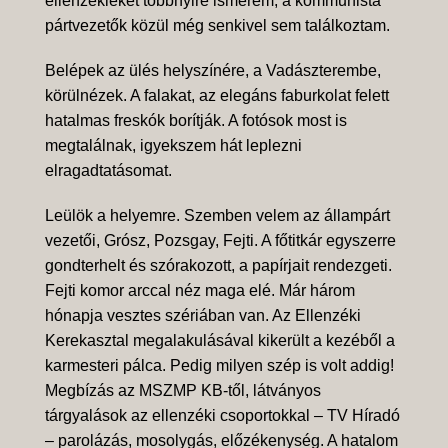
ellenzékieket többnyire ismerem, a kommunista
pártvezetők közül még senkivel sem találkoztam.
Belépek az ülés helyszínére, a Vadászterembe,
körülnézek. A falakat, az elegáns faburkolat felett
hatalmas freskók borítják. A fotósok most is
megtalálnak, igyekszem hát leplezni
elragadtatásomat.
Leülök a helyemre. Szemben velem az állampárt
vezetői, Grósz, Pozsgay, Fejti. A főtitkár egyszerre
gondterhelt és szórakozott, a papírjait rendezgeti.
Fejti komor arccal néz maga elé. Már három
hónapja vesztes szériában van. Az Ellenzéki
Kerekasztal megalakulásával kikerült a kezéből a
karmesteri pálca. Pedig milyen szép is volt addig!
Megbízás az MSZMP KB-től, látványos
tárgyalások az ellenzéki csoportokkal – TV Híradó
– parolázás, mosolygás, előzékenység. A hatalom