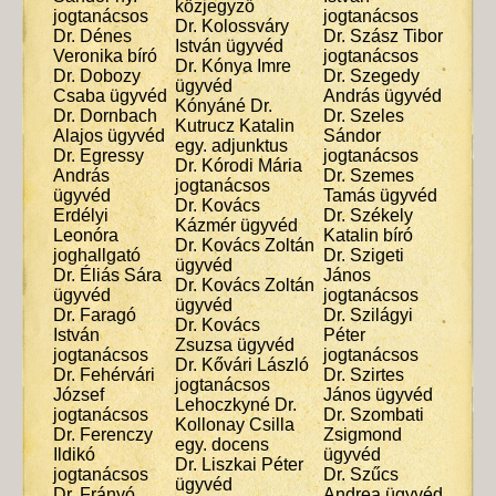
közjegyző
jogtanácsos
jogtanácsos
Dr. Kolossváry
Dr. Dénes
Dr. Szász Tibor
István ügyvéd
Veronika bíró
jogtanácsos
Dr. Kónya Imre
Dr. Dobozy
Dr. Szegedy
ügyvéd
Csaba ügyvéd
András ügyvéd
Kónyáné Dr.
Dr. Dornbach
Dr. Szeles
Kutrucz Katalin
Alajos ügyvéd
Sándor
egy. adjunktus
Dr. Egressy
jogtanácsos
Dr. Kórodi Mária
András
Dr. Szemes
jogtanácsos
ügyvéd
Tamás ügyvéd
Dr. Kovács
Erdélyi
Dr. Székely
Kázmér ügyvéd
Leonóra
Katalin bíró
Dr. Kovács Zoltán
joghallgató
Dr. Szigeti
ügyvéd
Dr. Éliás Sára
János
Dr. Kovács Zoltán
ügyvéd
jogtanácsos
ügyvéd
Dr. Faragó
Dr. Szilágyi
Dr. Kovács
István
Péter
Zsuzsa ügyvéd
jogtanácsos
jogtanácsos
Dr. Kővári László
Dr. Fehérvári
Dr. Szirtes
jogtanácsos
József
János ügyvéd
Lehoczkyné Dr.
jogtanácsos
Dr. Szombati
Kollonay Csilla
Dr. Ferenczy
Zsigmond
egy. docens
Ildikó
ügyvéd
Dr. Liszkai Péter
jogtanácsos
Dr. Szűcs
ügyvéd
Dr. Frányó
Andrea ügyvéd