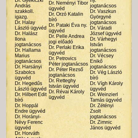
Dr. Gyekiczki
ny.
Dr. Neményi Tibor
András
jogtanácsos
ügyvéd
szakkoll.
Dr. Vaszkun
Dr. Orzó Katalin
igazg.
Györgyné
bíró
Dr. Halay
jogtanácsos
Dr. Pataki Éva ny.
László ügyvéd
Dr. Váradi
ügyvéd
Dr. Halász
József ügyvéd
Dr. Pelle Andrea
Ilona
Dr. Várhegyi
jogi előadó
jogtanácsos
István
Dr. Perlaki Erika
Dr. Hallama
jogtanácsos
ügyvéd
Marius
Dr. Vécsey
Dr. Petrovics
jogtanácsos
Enikő
Péter jogtanácsos
Dr. Harsányi
jogtanácsos
Dr. Péter Rezső
Szabolcs
Dr. Vég László
jogtanácsos
ügyvéd
bíró
Dr. Retteghy
Dr. Hegedűs
Dr. Vígh Károly
István ügyvéd
László ügyvéd
ügyvéd
Dr. Révai Károly
Dr. Hilbert Edit
Dr. Weinzierl
ügyvéd
bíró
Tamás ügyvéd
Dr. Hoppál
Dr. Zétényi
Endre ügyvéd
Zsolt
Dr. Horányi-
jogtanácsos
Névy Ferenc
Dr. Zimnic
ügyvéd
János ügyvéd
Dr. Horváth