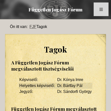
Független Jogász Fórum
Főoldal
Ön itt van:
FJF
Tagok
Kronológia
Dokumentumok
Tagok
Múltidéző
A Független Jogász Fórum
Tagok
megválasztott tisztségviselői
Képek
Képviselő:
Dr. Kónya Imre
Az FJF az MTI-ben
Helyettes képviselő:
Dr. Bártfay Pál
Jegyző:
Dr. Sándorfi György
Független Jogász Fórum megválasztott