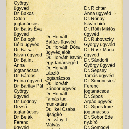
György
ügyvéd
Dr. Richter
Dr. Bakos
Anna ügyvéd
Ödön
Dr. Rónay
jogtanácsos
István bíró
Dr. Balás Éva
Dr. Róth Miklós
ügyvéd
ügyvéd
Dr. Horváth
Dr. Balogh
Dr. Rubovszky
Balázs ügyvéd
Béla ügyvéd
György ügyvéd
Dr. Horváth Dóra
Dr. Balsai
Dr. Rusz Mária
ügyvédjelölt
István ügyvéd
ügyvéd
Dr. Horváth István
Dr. Bálint
Dr. Sándorfi
egy. tanársegéd
Anna
György ügyvéd
Dr. Horváth
jogtanácsos
Dr. Sepsey
László
Dr. Bárdos
Tamás ügyvéd
jogtanácsos
Edina ügyvéd
Dr. Simoncsics
Dr. Horváth
Dr. Bártfay Pál
Ferenc
Sándor ügyvéd
György
jogtanácsos
Dr. Horváth
ügyvéd
Dr. Sípos
Tamás tud.
Dr. Bednay
Árpád ügyvéd
munkatárs
Dezső
Dr. Sípos Imre
Dr. Ilkei Csaba
jogtanácsos
jogtanácsos
újságíró
Dr. Belák
Dr. Sobor Ede
Dr. Iványi L.
Ferenc
ny.bíró
Mátyás
ügyvéd
Dr. Somogyi