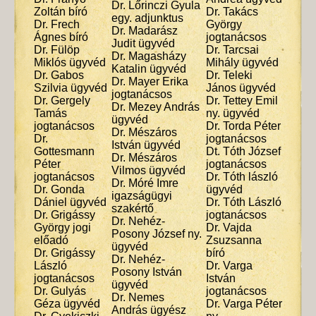
Dr. Lőrinczi Gyula
Zoltán bíró
Dr. Takács
egy. adjunktus
Dr. Frech
György
Dr. Madarász
Ágnes bíró
jogtanácsos
Judit ügyvéd
Dr. Fülöp
Dr. Tarcsai
Dr. Magasházy
Miklós ügyvéd
Mihály ügyvéd
Katalin ügyvéd
Dr. Gabos
Dr. Teleki
Dr. Mayer Erika
Szilvia ügyvéd
János ügyvéd
jogtanácsos
Dr. Gergely
Dr. Tettey Emil
Dr. Mezey András
Tamás
ny. ügyvéd
ügyvéd
jogtanácsos
Dr. Torda Péter
Dr. Mészáros
Dr.
jogtanácsos
István ügyvéd
Gottesmann
Dt. Tóth József
Dr. Mészáros
Péter
jogtanácsos
Vilmos ügyvéd
jogtanácsos
Dr. Tóth lászló
Dr. Móré Imre
Dr. Gonda
ügyvéd
igazságügyi
Dániel ügyvéd
Dr. Tóth László
szakértő
Dr. Grigássy
jogtanácsos
Dr. Nehéz-
György jogi
Dr. Vajda
Posony József ny.
előadó
Zsuzsanna
ügyvéd
Dr. Grigássy
bíró
Dr. Nehéz-
László
Dr. Varga
Posony István
jogtanácsos
István
ügyvéd
Dr. Gulyás
jogtanácsos
Dr. Nemes
Géza ügyvéd
Dr. Varga Péter
András ügyész