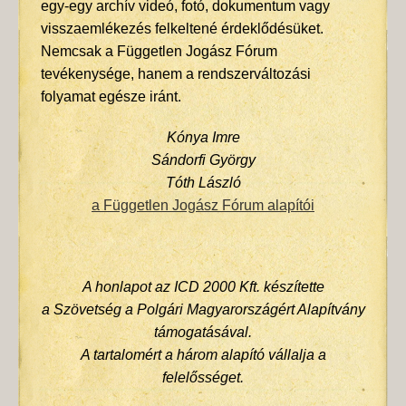
egy-egy archív videó, fotó, dokumentum vagy
visszaemlékezés felkeltené érdeklődésüket.
Nemcsak a Független Jogász Fórum
tevékenysége, hanem a rendszerváltozási
folyamat egésze iránt.
Kónya Imre
Sándorfi György
Tóth László
a Független Jogász Fórum alapítói
A honlapot az ICD 2000 Kft. készítette
a Szövetség a Polgári Magyarországért Alapítvány
támogatásával.
A tartalomért a három alapító vállalja a
felelősséget.