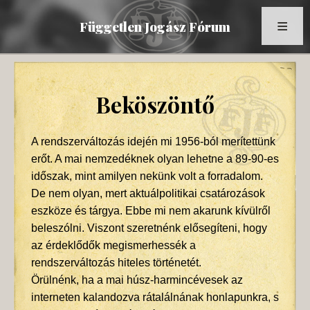
Független Jogász Fórum
Főoldal
Beköszöntő
Kronológia
Dokumentumok
A rendszerváltozás idején mi 1956-ból merítettünk
Múltidéző
erőt. A mai nemzedéknek olyan lehetne a 89-90-es
időszak, mint amilyen nekünk volt a forradalom.
Tagok
De nem olyan, mert aktuálpolitikai csatározások
Képek
eszköze és tárgya. Ebbe mi nem akarunk kívülről
beleszólni. Viszont szeretnénk elősegíteni, hogy
Az FJF az MTI-ben
az érdeklődők megismerhessék a
rendszerváltozás hiteles történetét.
Örülnénk, ha a mai húsz-harmincévesek az
interneten kalandozva rátalálnának honlapunkra, s